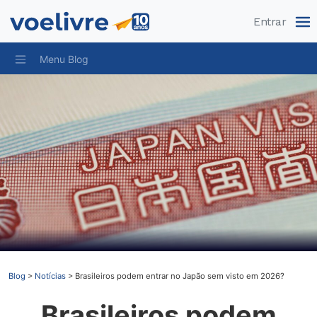
Pular
Entrar
Menu Blog
Blog
>
Notícias
>
Brasileiros podem entrar no Japão sem visto em 2026?
Brasileiros podem