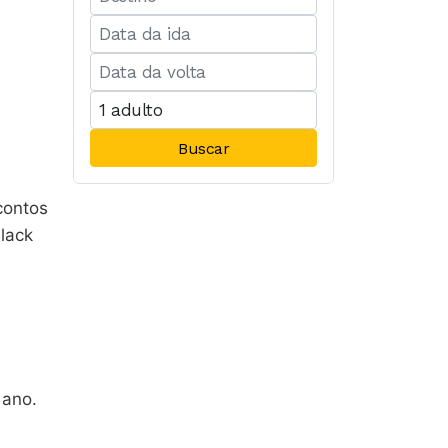
Buscar
contos
lack
 ano.