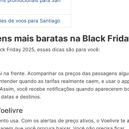
ns promocionais para San
es de voos para Santiago
ns mais baratas na Black Frid
ck Friday 2025, essas dicas são para você:
i na frente. Acompanhar os preços das passagens alg
ntender quando as tarifas realmente caem, e usar o ap
so. Assim, você recebe notificações quando aparecerem b
datas e destinos.
Voelivre
nto usa. Com os alertas de preço ativos, o Voelivre te 
gem que você procura baixar. Você não precisa ficar