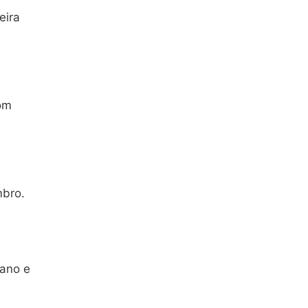
eira
om
mbro.
 ano e