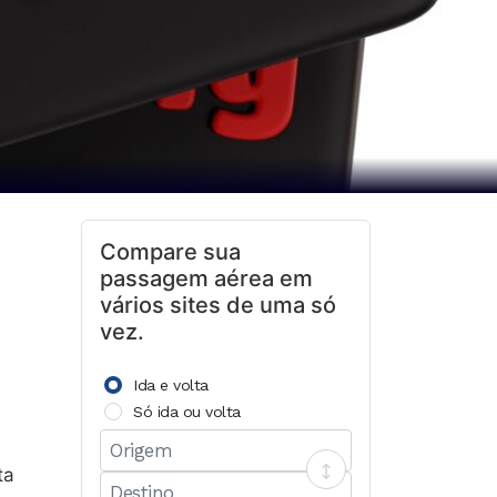
Compare sua
passagem aérea em
vários sites de uma só
vez.
Ida e volta
Só ida ou volta
ta