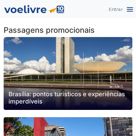
Pular
Entrar
Passagens promocionais
Brasília: pontos turísticos e experiências
imperdíveis