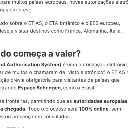
l para muitos países europeus, novas autorizações eletr
rias em breve.
udo sobre o ETIAS, o ETA britânico e o EES europeu,
seja visitar destinos como França, Alemanha, Itália,
ndo começa a valer?
and Authorisation System)
é uma autorização eletrônic
r de muitos o chamarem de “visto eletrônico”, o ETIAS 
ação prévia obrigatória para visitantes de países que
ntrar no
Espaço Schengen,
como o Brasil.
as fronteiras, permitindo que as
autoridades europeias
 da chegada
. Todo o processo será
100% online
, sem
es ou presença em consulados.