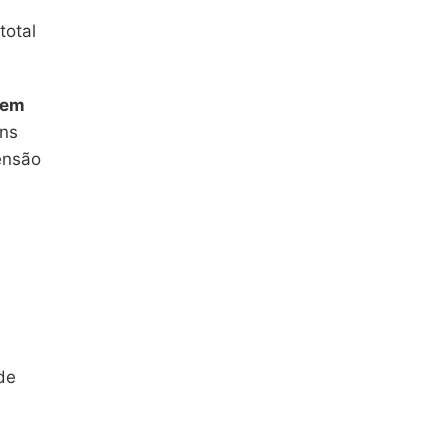
total
arem
uns
ensão
de