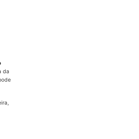
o
a da
 pode
ira,