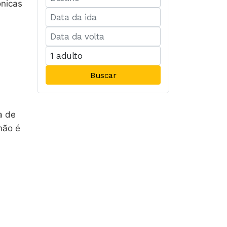
ônicas
Buscar
a de
não é