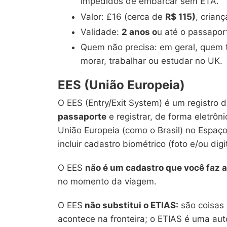
impedidos de embarcar sem ETA.
Valor: £16 (cerca de
R$ 115)
, crian
Validade:
2 anos o
u até o passapor
Quem não precisa: em geral, quem t
morar, trabalhar ou estudar no UK.
EES (União Europeia)
O EES (Entry/Exit System) é um registro d
passaporte
e registrar, de forma eletrôni
União Europeia (como o Brasil) no Espaç
incluir cadastro biométrico (foto e/ou digit
O EES
não é um cadastro que você faz a
no momento da viagem.
O EES
não substitui o ETIAS:
são coisas 
acontece na fronteira; o ETIAS é uma aut