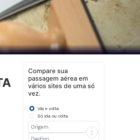
Compare sua
passagem aérea em
TA
vários sites de uma só
vez.
Ida e volta
Só ida ou volta