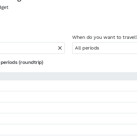
dget
When do you want to travel
All periods
 periods (roundtrip)